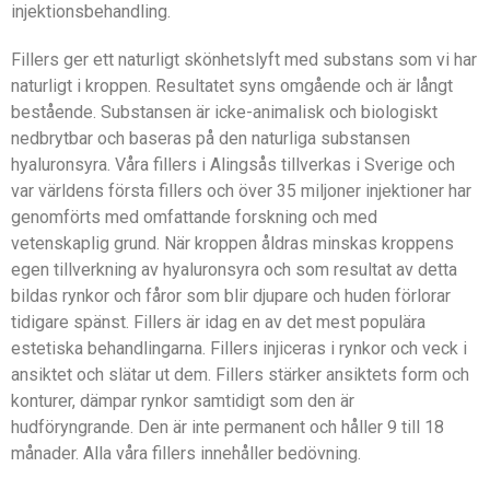
injektionsbehandling.
Fillers ger ett naturligt skönhetslyft med substans som vi har
naturligt i kroppen. Resultatet syns omgående och är långt
bestående. Substansen är icke-animalisk och biologiskt
nedbrytbar och baseras på den naturliga substansen
hyaluronsyra. Våra fillers i Alingsås tillverkas i Sverige och
var världens första fillers och över 35 miljoner injektioner har
genomförts med omfattande forskning och med
vetenskaplig grund. När kroppen åldras minskas kroppens
egen tillverkning av hyaluronsyra och som resultat av detta
bildas rynkor och fåror som blir djupare och huden förlorar
tidigare spänst. Fillers är idag en av det mest populära
estetiska behandlingarna. Fillers injiceras i rynkor och veck i
ansiktet och slätar ut dem. Fillers stärker ansiktets form och
konturer, dämpar rynkor samtidigt som den är
hudföryngrande. Den är inte permanent och håller 9 till 18
månader. Alla våra fillers innehåller bedövning.